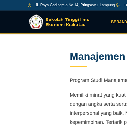
Jl. Raya Gadingrejo No.14, Pringsewu, Lampung
+6
Sekolah Tinggi Ilmu
BERAN
Ekonomi Krakatau
Manajemen
Program Studi Manajemen
Memiliki minat yang kuat
dengan angka serta sert
interpersonal yang baik.
kepemimpinan. Tertarik 