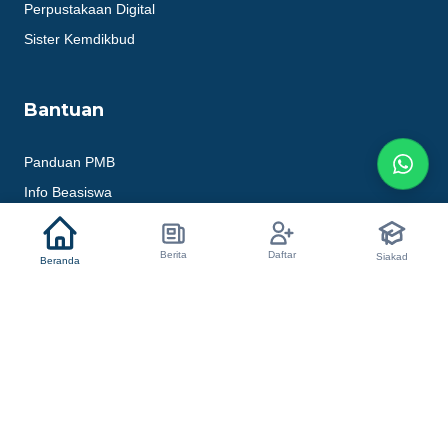
Perpustakaan Digital
Sister Kemdikbud
Bantuan
Panduan PMB
Info Beasiswa
Layanan Karir
Kontak IT Support
Berita
Daftar
Siakad
Beranda
Hubungi Kami
+62 821-7887-7018
+62 821-7887-7018
stiekrakatau@gmail.com