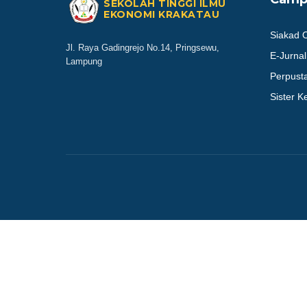
SEKOLAH TINGGI ILMU
EKONOMI KRAKATAU
Siakad 
Jl. Raya Gadingrejo No.14, Pringsewu,
E-Jurnal
Lampung
Perpusta
Sister 