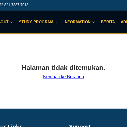
2 821-7887-7018
BOUT
STUDY PROGRAM
INFORMATION
BERITA
AD
Halaman tidak ditemukan.
Kembali ke Beranda
us Links
Support