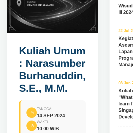
Wisud
III 202
22 Jul 
Kegia
Ases
Kuliah Umum
Lapan
Progr
: Narasumber
Manaj
Burhanuddin,
08 Jun 
S.E., M.M.
Kulia
“What
learn 
TANGGAL
Singa
14 SEP 2024
Devel
WAKTU
10.00 WIB